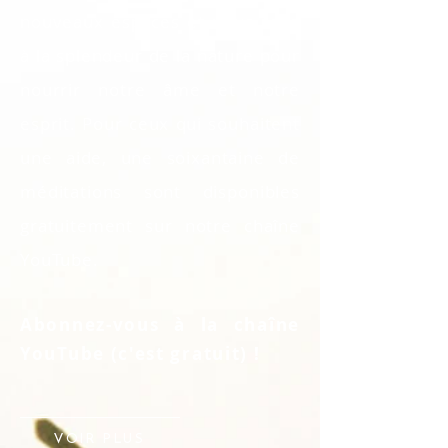
nouveaux espaces et nous relie
à la splendeur de la nature pour
nourrir notre âme et notre
esprit.
Pour ceux qui souhaitent
une aide, une soixantaine de
méditations sont disponibles
gratuitement sur notre chaîne
YouTube.
Abonnez-vous à la chaîne
YouTube (c'est gratuit) !
VOIR PLUS