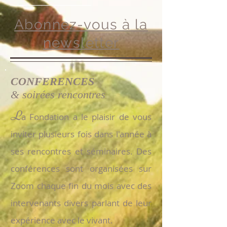
Abonnez-vous à la
newsletter
CONFERENCES
& soirées rencontres
L
a Fondation a le plaisir de vous
inviter plusieurs fois dans l'année à
ses rencontres et séminaires. Des
co
nférences sont organisées sur
Zoom chaque fin du mois avec des
intervenants divers parlant de leur
expérience avec le vivant.