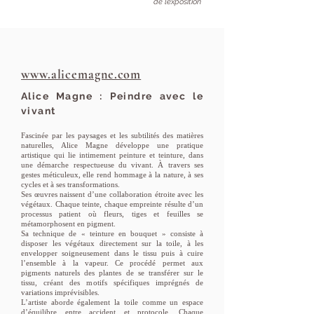
de l’exposition
www.alicemagne.com
Alice Magne : Peindre avec le
vivant
Fascinée par les paysages et les subtilités des matières
naturelles, Alice Magne développe une pratique
artistique qui lie intimement peinture et teinture, dans
une démarche respectueuse du vivant. À travers ses
gestes méticuleux, elle rend hommage à la nature, à ses
cycles et à ses transformations.
Ses œuvres naissent d’une collaboration étroite avec les
végétaux. Chaque teinte, chaque empreinte résulte d’un
processus patient où fleurs, tiges et feuilles se
métamorphosent en pigment.
Sa technique de « teinture en bouquet » consiste à
disposer les végétaux directement sur la toile, à les
envelopper soigneusement dans le tissu puis à cuire
l’ensemble à la vapeur. Ce procédé permet aux
pigments naturels des plantes de se transférer sur le
tissu, créant des motifs spécifiques imprégnés de
variations imprévisibles.
L’artiste aborde également la toile comme un espace
d’équilibre entre accident et protocole. Chaque