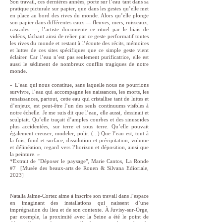
Son travail, ces dernières années, porte sur l’eau tant dans sa
pratique picturale sur papier, que dans les gestes qu’elle met
en place au bord des rives du monde. Alors qu’elle plonge
son papier dans différentes eaux — fleuves, mers, ruisseaux,
cascades —, l’artiste documente ce rituel par le biais de
vidéos, tâchant ainsi de relier par ce geste performatif toutes
les rives du monde et restant à l’écoute des récits, mémoires
et luttes de ces sites spécifiques que ce simple geste vient
éclairer. Car l’eau n’est pas seulement purificatrice, elle est
aussi le sédiment de nombreux conflits tragiques de notre
monde.
« L’eau qui nous constitue, sans laquelle nous ne pourrions
survivre, l’eau qui accompagne les naissances, les morts, les
renaissances, partout, cette eau qui cristallise tant de luttes et
d’enjeux, est peut-être l’un des seuls continuums visibles à
notre échelle. Je me suis dit que l’eau, elle aussi, dessinait et
sculptait. Qu’elle traçait d’amples courbes et des sinusoïdes
plus accidentées, sur terre et sous terre. Qu’elle pouvait
également creuser, modeler, polir. (...) Que l’eau est, tout à
la fois, fond et surface, dissolution et précipitation, volume
et délinéation, regard vers l’horizon et déposition, ainsi que
la peinture. »
*Extrait de "Déposer le paysage", Marie Cantos, La Ronde
#7 [Musée des beaux-arts de Rouen & Silvana Edioriale,
2023]
Natalia Jaime-Cortez aime à inscrire son travail dans l’espace
en imaginant des installations qui naissent d’une
imprégnation du lieu et de son contexte. À Juvisy-sur-Orge,
par exemple, la proximité avec la Seine a été le point de