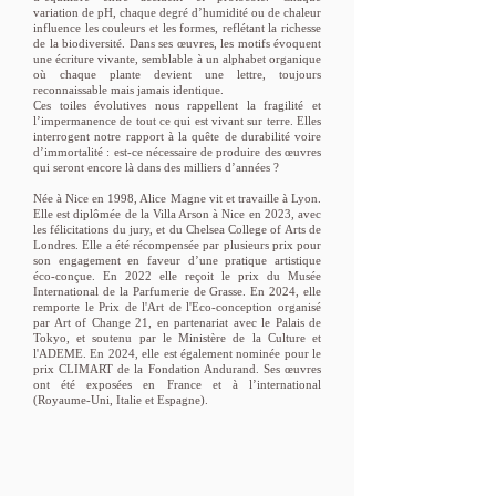
variation de pH, chaque degré d’humidité ou de chaleur
influence les couleurs et les formes, reflétant la richesse
de la biodiversité. Dans ses œuvres, les motifs évoquent
une écriture vivante, semblable à un alphabet organique
où chaque plante devient une lettre, toujours
reconnaissable mais jamais identique.
Ces toiles évolutives nous rappellent la fragilité et
l’impermanence de tout ce qui est vivant sur terre. Elles
interrogent notre rapport à la quête de durabilité voire
d’immortalité : est-ce nécessaire de produire des œuvres
qui seront encore là dans des milliers d’années ?
Née à Nice en 1998, Alice Magne vit et travaille à Lyon.
Elle est diplômée de la Villa Arson à Nice en 2023, avec
les félicitations du jury, et du Chelsea College of Arts de
Londres. Elle a été récompensée par plusieurs prix pour
son engagement en faveur d’une pratique artistique
éco-conçue. En 2022 elle reçoit le prix du Musée
International de la Parfumerie de Grasse. En 2024, elle
remporte le Prix de l'Art de l'Eco-conception organisé
par Art of Change 21, en partenariat avec le Palais de
Tokyo, et soutenu par le Ministère de la Culture et
l'ADEME. En 2024, elle est également nominée pour le
prix CLIMART de la Fondation Andurand. Ses œuvres
ont été exposées en France et à l’international
(Royaume-Uni, Italie et Espagne).