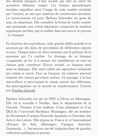
des déchets typiques d’une société qui met au rebut les
moindres éléments usagés. Les formes géométriques
moulées rappellent ainsi l’usage de cette matière produite
par l’animal, en tant que matériau de construction ancestral.
Le recouvrement est pour Barbara Schroeder un geste de
soin, de réparation. Elle considère la bouse de vache comme
une pommade, une crème réparatrice composée de matières
organiques secrètes, qui se traduit dans son œuvre in process
: Le banquet.
En fonction des expositions, cette grande tablée grandit et se
poursuit par des dons de porcelaines de différentes régions
et pays. Chaque pièce est alors nommée par le prénom de la
personne qui l’a confiée. Le dressage de ce banquet
s’augmente au fur et à mesure des installations où tout un
chacun peut contribuer. Œuvre sociale, ce banquet tend
aussi au dialogue. Elle rend visible une agriculture artisanale
qui résiste et survit. Face au banquet, les visiteurs peuvent
ressentir des odeurs qui refont surface. Un paysage, à la fois
merveilleux et provoquant le retrait, suscite des réflexions,
des interrogations sur le monde en transformation.
Extraits
par
Pauline Lisowski
Barbara Schroeder est née en 1965 à Clèves, en Allemagne.
Elle vit et travaille à Teuillac, dans le département de la
Gironde. Titulaire d’une maîtrise d’arts plastiques et d’un
DEA de l’université Bordeaux Montaigne, elle est membre
de Documents d’artistes Nouvelle-Aquitaine et Chevalier des
Arts et des Lettres. Elle expose en France et à l’international
(Afrique du Sud, Allemagne, Espagne, Autriche,
Guatemala…). Ses œuvres ont été intégrées dans de grandes
collections publiques et privées.