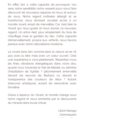
En effet, l’art a cette capacité de provoquer nos
sens, notre sensibilité, notre ressenti pour nous faire
découvrir de nouveaux espaces en nous et autour
de nous. Notre regard ordinaire s’élargit et se
transforme, nous donnant soudain accès à un
monde vivant, empli de merveilles. Car c’est bien le
Vivant qui nous guide et nous donne ce nouveau
regard. Un arbre n’est plus simplement du bois de
chauffage mais le gardien du lieu. Cette capacité
d’émerveillement, propre aux enfants, nous l’avons
perdue avec notre rationalisme moderne.
Le vivant dans l’art comme dans la nature se ne vit
pas avec la tête mais avec un cœur ouvert. C’est
une expérience à vivre pleinement. Ressentez-vous
les fines vibrations énergétiques dans votre dos,
quand vous traversez la hall de Natalia ou admirez
l'installation de Sybille ? L’étonnement émerveillé
devant les œuvres de Barbara ou devant la
transparence des couleurs de Alice ? Autant
d’œ
uvres artistiques, autant de rencontres avec
l’invisible.
Grâce à l’aperçu du Vivant, le monde change sous
notre regard et nous enchante par la découverte
du miracle dans toute chose.
U
lrich Rampp
Commissaire